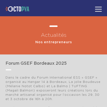
Actualités
Nos entrepreneurs
Forum GSEF Bordeaux 2025
Dans le cadre du Forum International ESS « GSEF »
organisé au Hangar 14 à Bordeaux, La jolie Boudeuse
(Mélanie Notot Calbo) et La Balmo | TUFTING
(Magali Balmori) exposeront leurs créations lors du
marché artisanal organisé pour l’occasion les 29, 30
et 3 octobre de 16h à 20h.