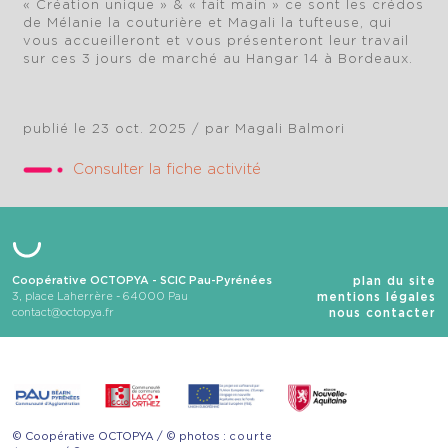
« Création unique » & « fait main » ce sont les crédos
de Mélanie la couturière et Magali la tufteuse, qui
vous accueilleront et vous présenteront leur travail
sur ces 3 jours de marché au Hangar 14 à Bordeaux.
publié le 23 oct. 2025
/ par Magali Balmori
Consulter la fiche activité
Coopérative OCTOPYA - SCIC Pau-Pyrénées
plan du site
3, place Laherrère
-
64000
Pau
mentions légales
contact@octopya.fr
nous contacter
Coopérative OCTOPYA /
photos :
courte