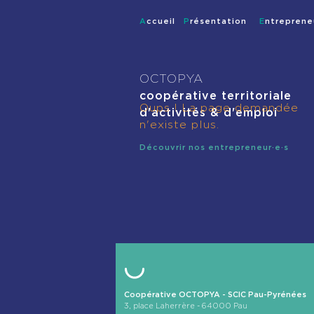
Accueil
Présentation
Entreprene
OCTOPYA
coopérative territoriale
Oups ! La page demandée
d'activités & d'emploi
n'existe plus.
Découvrir nos entrepreneur·e·s
Coopérative OCTOPYA - SCIC Pau-Pyrénées
3, place Laherrère
-
64000
Pau